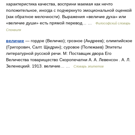
характеристика качества, восприни маемая как нечто
положительное, иногда с подчеркнуто эмоциональной оценкой
(как обратное мелочности). Выражения «величие духа» или
«величие души» есть прямой перевод… …
Философский словарь
Спонвиля
величие
— гордое (Величко); грозное (Андреев); олимпийское
(Григорович, Салт. Щедрин); суровое (Полежаев) Эпитеты
литературной русской речи. М: Поставщик двора Его
Величества товарищество Скоропечатни А. А. Левенсон . А. Л.
Зеленецкий. 1913. величие… …
Словарь эпитетов