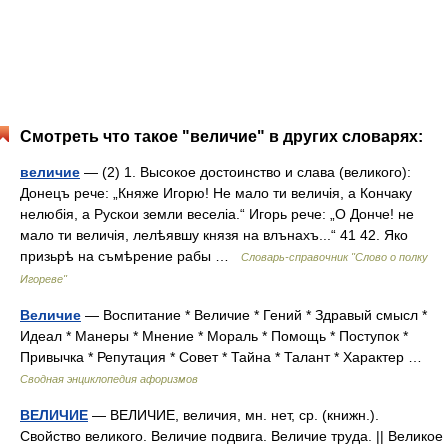
Смотреть что такое "величие" в других словарях:
величие
— (2) 1. Высокое достоинство и слава (великого):
Донецъ рече: „Княже Игорю! Не мало ти величія, а Кончаку
нелюбія, а Рускои земли веселіа.“ Игорь рече: „О Донче! не
мало ти величія, лелѣявшу князя на влънахъ...“ 41 42. Яко
призьрѣ на съмѣрение рабы …
Словарь-справочник "Слово о полку
Игореве"
Величие
— Воспитание * Величие * Гений * Здравый смысл *
Идеал * Манеры * Мнение * Мораль * Помощь * Поступок *
Привычка * Репутация * Совет * Тайна * Талант * Характер …
Сводная энциклопедия афоризмов
ВЕЛИЧИЕ
— ВЕЛИЧИЕ, величия, мн. нет, ср. (книжн.).
Свойство великого. Величие подвига. Величие труда. || Великое