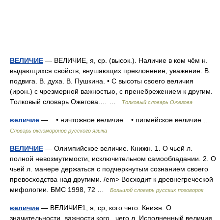
ВЕЛИЧИЕ
— ВЕЛИЧИЕ, я, ср. (высок.). Наличие в ком чём н.
выдающихся свойств, внушающих преклонение, уважение. В.
подвига. В. духа. В. Пушкина. • С высоты своего величия
(ирон.) с чрезмерной важностью, с пренебрежением к другим.
Толковый словарь Ожегова.… …
Толковый словарь Ожегова
величие
— • ничтожное величие • пигмейское величие …
Словарь оксюморонов русского языка
ВЕЛИЧИЕ
— Олимпийское величие. Книжн. 1. О чьей л.
полной невозмутимости, исключительном самообладании. 2. О
чьей л. манере держаться с подчеркнутым сознанием своего
превосходства над другими. /em> Восходит к древнегреческой
мифологии. БМС 1998, 72 …
Большой словарь русских поговорок
величие
— ВЕЛИЧИЕ1, я, ср, кого чего. Книжн. О
значительности, важности кого , чего л. Исполненный величия