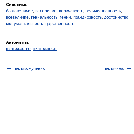
Синонимы
:
благовеличие
,
велелепие
,
величавость
,
величественность
,
всевеличие
,
гениальность
,
гений
,
грандиозность
,
достоинство
,
монументальность
,
царственность
Антонимы
:
ничтожество
,
ничтожность
великомученик
величина